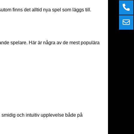
m finns det alltid nya spel som läggs till.
mande spelare. Här är några av de mest populära
smidig och intuitiv upplevelse både på