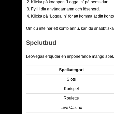
Klicka på knappen “Logga In” på hemsidan.
Fyll i ditt användarnamn och lösenord.
Klicka på “Logga In” för att komma åt ditt konto
Om du inte har ett konto ännu, kan du snabbt skap
Spelutbud
LeoVegas erbjuder en imponerande mängd spel, vil
Spelkategori
Slots
Kortspel
Roulette
Live Casino