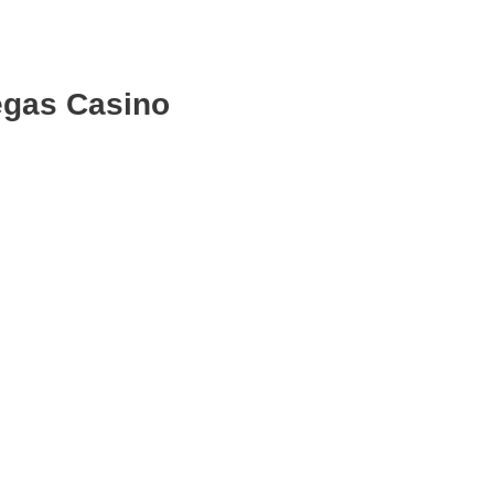
egas Casino