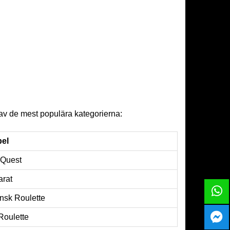
 av de mest populära kategorierna:
pel
 Quest
arat
nsk Roulette
Roulette