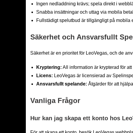
Ingen nedladdning krävs; spela direkt i webbl
Snabba insättningar och uttag via mobila betal
Fullstädigt spelutbud är tillgängligt på mobila 
Säkerhet och Ansvarsfullt Sp
Säkerhet är en prioritet för LeoVegas, och de anv
Kryptering:
All information är krypterad för att
Licens:
LeoVegas är licensierad av Spelinspe
Ansvarsfullt spelande:
Åtgärder för att hjälp
Vanliga Frågor
Hur kan jag skapa ett konto hos Le
För att skapa ett konto, besök LeoVegas webbplats o