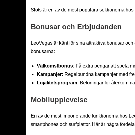
Slots är en av de mest populära sektionerna hos 
Bonusar och Erbjudanden
LeoVegas är känt för sina attraktiva bonusar och
bonusarna:
Välkomstbonus:
Få extra pengar att spela me
Kampanjer:
Regelbundna kampanjer med free 
Lojalitetsprogram:
Belöningar för återkomman
Mobilupplevelse
En av de mest imponerande funktionerna hos LeoV
smartphones och surfplattor. Här är några fördel