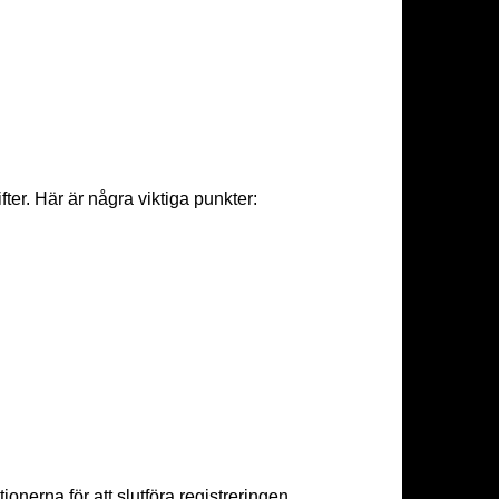
ter. Här är några viktiga punkter:
ionerna för att slutföra registreringen.