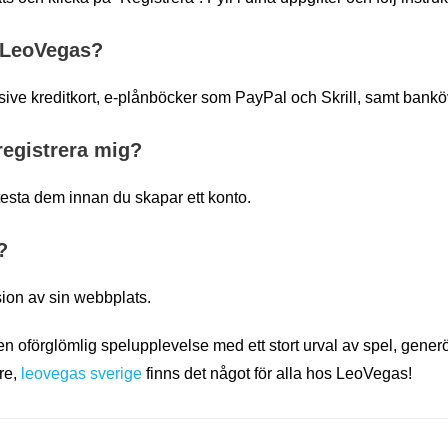
r LeoVegas?
ive kreditkort, e-plånböcker som PayPal och Skrill, samt banköv
registrera mig?
 testa dem innan du skapar ett konto.
?
ion av sin webbplats.
oförglömlig spelupplevelse med ett stort urval av spel, generö
re,
leovegas sverige
finns det något för alla hos LeoVegas!