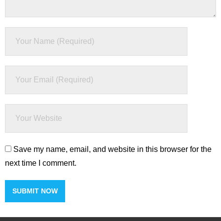
Save my name, email, and website in this browser for the
next time I comment.