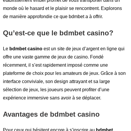
établissement virtuel promet de vous transporter dans un
monde où le hasard et le plaisir se rencontrent. Explorons
de manière approfondie ce que bdmbet a à offrir.
Qu’est-ce que le bdmbet casino?
Le
bdmbet casino
est un site de jeux d’argent en ligne qui
offre une vaste gamme de jeux de casino. Fondé
récemment, il s’est rapidement imposé comme une
plateforme de choix pour les amateurs de jeux. Grâce à son
interface conviviale, son design attrayant et sa large
sélection de jeux, les joueurs peuvent profiter d’une
expérience immersive sans avoir à se déplacer.
Avantages de bdmbet casino
Pour ceux qui hésitent encore à s’inscrire au
bdmbet