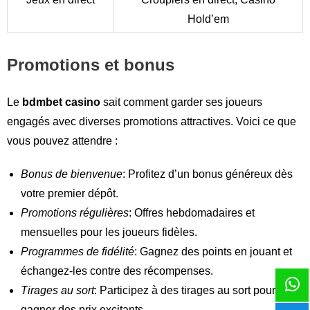
Hold’em
Promotions et bonus
Le
bdmbet casino
sait comment garder ses joueurs
engagés avec diverses promotions attractives. Voici ce que
vous pouvez attendre :
Bonus de bienvenue
: Profitez d’un bonus généreux dès
votre premier dépôt.
Promotions régulières
: Offres hebdomadaires et
mensuelles pour les joueurs fidèles.
Programmes de fidélité
: Gagnez des points en jouant et
échangez-les contre des récompenses.
Tirages au sort
: Participez à des tirages au sort pour
gagner des prix excitants.