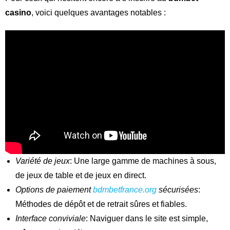
casino
, voici quelques avantages notables :
Variété de jeux
: Une large gamme de machines à sous,
de jeux de table et de jeux en direct.
Options de paiement
bdmbetfrance.org
sécurisées
:
Méthodes de dépôt et de retrait sûres et fiables.
Interface conviviale
: Naviguer dans le site est simple,