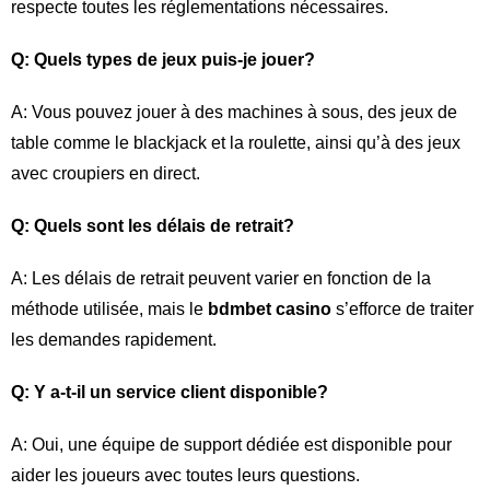
respecte toutes les réglementations nécessaires.
Q: Quels types de jeux puis-je jouer?
A: Vous pouvez jouer à des machines à sous, des jeux de
table comme le blackjack et la roulette, ainsi qu’à des jeux
avec croupiers en direct.
Q: Quels sont les délais de retrait?
A: Les délais de retrait peuvent varier en fonction de la
méthode utilisée, mais le
bdmbet casino
s’efforce de traiter
les demandes rapidement.
Q: Y a-t-il un service client disponible?
A: Oui, une équipe de support dédiée est disponible pour
aider les joueurs avec toutes leurs questions.