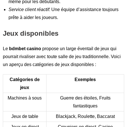
même pour les débutants.
Service client réactif
: Une équipe d’assistance toujours
prête à aider les joueurs.
Jeux disponibles
Le
bdmbet casino
propose un large éventail de jeux qui
pourrait rivaliser avec toute salle de jeu traditionnelle. Voici
un aperçu des catégories de jeux disponibles :
Catégories de
Exemples
jeux
Machines à sous
Guerre des étoiles, Fruits
fantastiques
Jeux de table
Blackjack, Roulette, Baccarat
Jeux en direct
Croupiers en direct, Casino