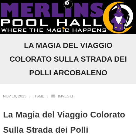
Skip
to
content
Contact Us
LA MAGIA DEL VIAGGIO
Merlins Bookings
COLORATO SULLA STRADA DEI
Photo Gallery
POLLI ARCOBALENO
Welcome to Merlin’s Pool Hall
NOV 10, 2025
ITSME
IMVEST.IT
La Magia del Viaggio Colorato
Sulla Strada dei Polli