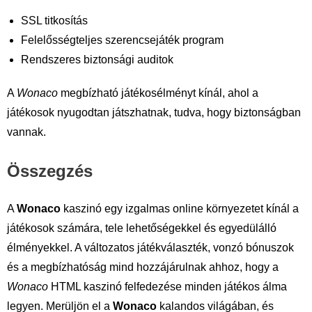
SSL titkosítás
Felelősségteljes szerencsejáték program
Rendszeres biztonsági auditok
A
Wonaco
megbízható játékosélményt kínál, ahol a
játékosok nyugodtan játszhatnak, tudva, hogy biztonságban
vannak.
Összegzés
A
Wonaco
kaszinó egy izgalmas online környezetet kínál a
játékosok számára, tele lehetőségekkel és egyedülálló
élményekkel. A változatos játékválaszték, vonzó bónuszok
és a megbízhatóság mind hozzájárulnak ahhoz, hogy a
Wonaco
HTML kaszinó felfedezése minden játékos álma
legyen. Merüljön el a
Wonaco
kalandos világában, és