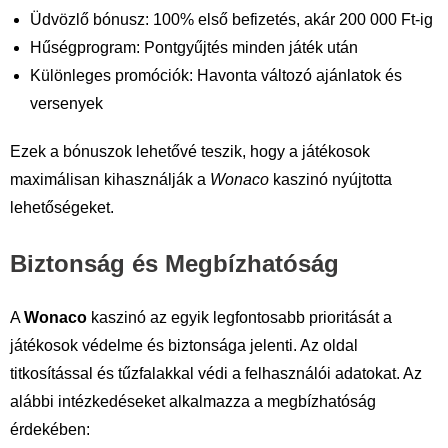
Üdvözlő bónusz: 100% első befizetés, akár 200 000 Ft-ig
Hűségprogram: Pontgyűjtés minden játék után
Különleges promóciók: Havonta változó ajánlatok és
versenyek
Ezek a bónuszok lehetővé teszik, hogy a játékosok
maximálisan kihasználják a
Wonaco
kaszinó nyújtotta
lehetőségeket.
Biztonság és Megbízhatóság
A
Wonaco
kaszinó az egyik legfontosabb prioritását a
játékosok védelme és biztonsága jelenti. Az oldal
titkosítással és tűzfalakkal védi a felhasználói adatokat. Az
alábbi intézkedéseket alkalmazza a megbízhatóság
érdekében: