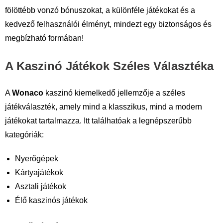
fölöttébb vonzó bónuszokat, a különféle játékokat és a
kedvező felhasználói élményt, mindezt egy biztonságos és
megbízható formában!
A Kaszinó Játékok Széles Választéka
A
Wonaco
kaszinó kiemelkedő jellemzője a széles
játékválaszték, amely mind a klasszikus, mind a modern
játékokat tartalmazza. Itt találhatóak a legnépszerűbb
kategóriák:
Nyerőgépek
Kártyajátékok
Asztali játékok
Élő kaszinós játékok