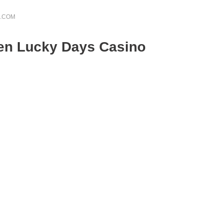
.COM
 en Lucky Days Casino