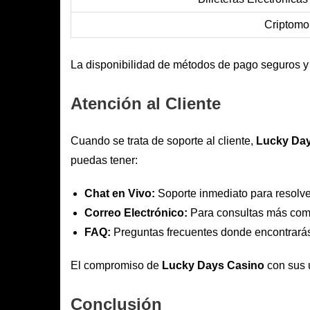
Criptom
La disponibilidad de métodos de pago seguros y 
Atención al Cliente
Cuando se trata de soporte al cliente,
Lucky Da
puedas tener:
Chat en Vivo:
Soporte inmediato para resolver
Correo Electrónico:
Para consultas más comp
FAQ:
Preguntas frecuentes donde encontrará
El compromiso de
Lucky Days Casino
con sus u
Conclusión