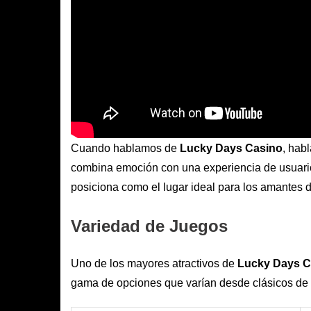
Cuando hablamos de
Lucky Days Casino
, hab
combina emoción con una experiencia de usuario 
posiciona como el lugar ideal para los amantes d
Variedad de Juegos
Uno de los mayores atractivos de
Lucky Days C
gama de opciones que varían desde clásicos de 