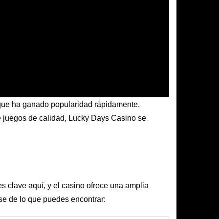
 que ha ganado popularidad rápidamente,
e juegos de calidad, Lucky Days Casino se
s clave aquí, y el casino ofrece una amplia
e de lo que puedes encontrar: