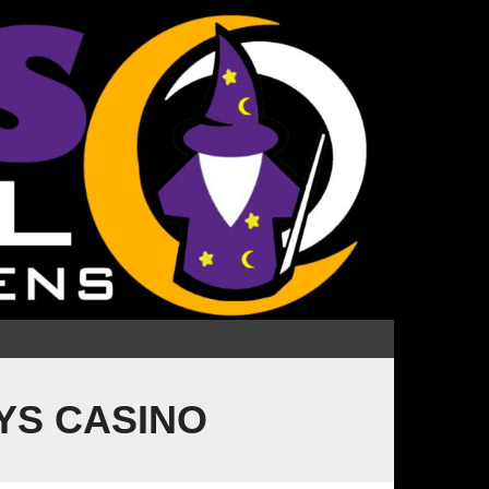
YS CASINO