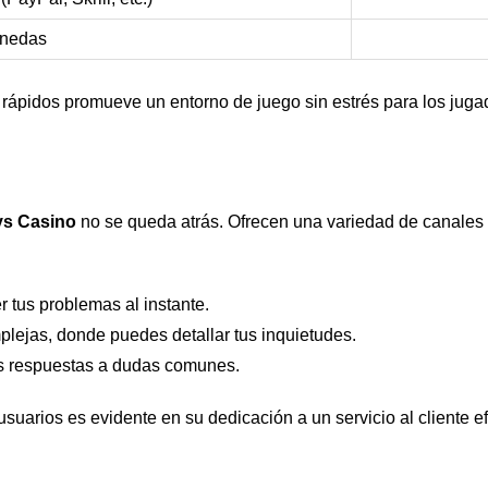
onedas
rápidos promueve un entorno de juego sin estrés para los jugad
ys Casino
no se queda atrás. Ofrecen una variedad de canales 
 tus problemas al instante.
lejas, donde puedes detallar tus inquietudes.
s respuestas a dudas comunes.
suarios es evidente en su dedicación a un servicio al cliente ef